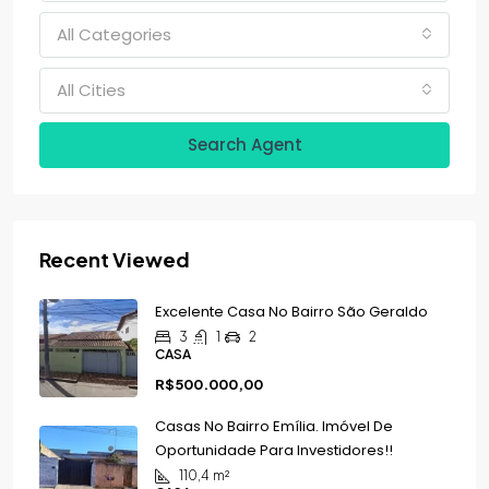
All Categories
All Cities
Search Agent
Recent Viewed
Excelente Casa No Bairro São Geraldo
3
1
2
CASA
R$500.000,00
Casas No Bairro Emília. Imóvel De
Oportunidade Para Investidores!!
110,4
m²