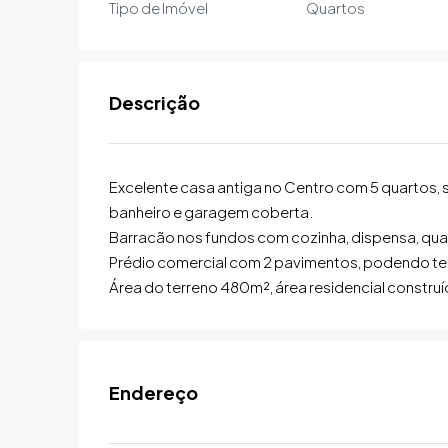
Tipo de Imóvel
Quartos
Descrição
Excelente casa antiga no Centro com 5 quartos, s
banheiro e garagem coberta.
Barracão nos fundos com cozinha, dispensa, qua
Prédio comercial com 2 pavimentos, podendo te
Área do terreno 480m², área residencial constru
Endereço