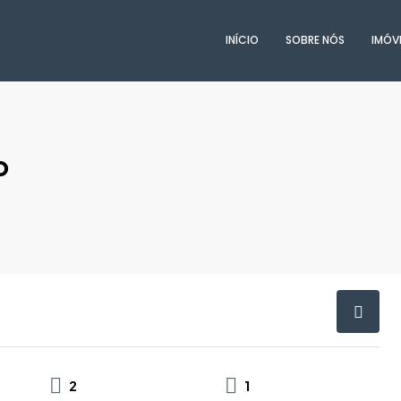
INÍCIO
SOBRE NÓS
IMÓV
o
2
1