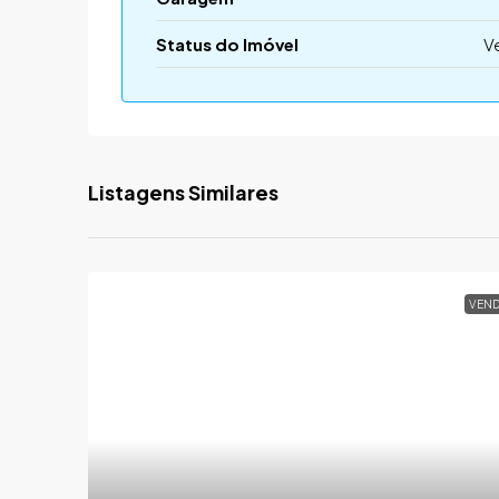
Status do Imóvel
V
Listagens Similares
VEND