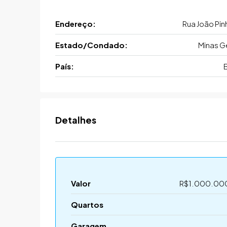
Endereço:
Rua João Pin
Estado/Condado:
Minas G
País:
B
Detalhes
Valor
R$1.000.00
Quartos
Garagem