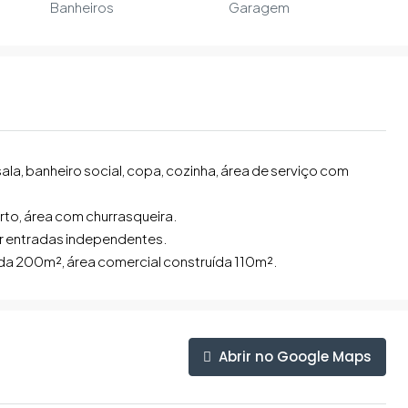
Banheiros
Garagem
ala, banheiro social, copa, cozinha, área de serviço com
rto, área com churrasqueira.
r entradas independentes.
ída 200m², área comercial construída 110m².
Abrir no Google Maps