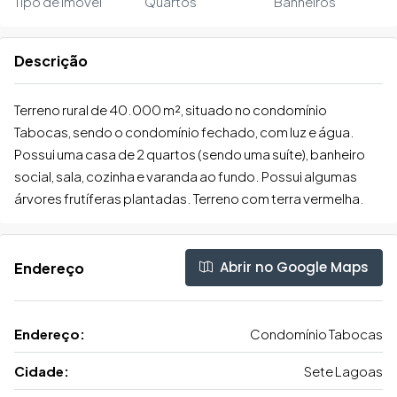
Tipo de Imóvel
Quartos
Banheiros
Descrição
Terreno rural de 40.000 m², situado no condomínio
Tabocas, sendo o condomínio fechado, com luz e água.
Possui uma casa de 2 quartos (sendo uma suíte), banheiro
social, sala, cozinha e varanda ao fundo. Possui algumas
árvores frutíferas plantadas. Terreno com terra vermelha.
Abrir no Google Maps
Endereço
Endereço:
Condomínio Tabocas
Cidade:
Sete Lagoas