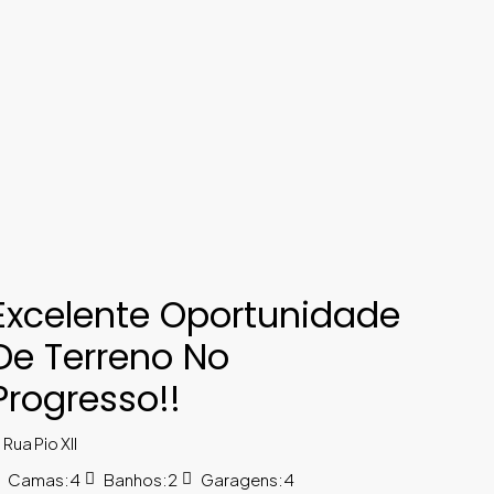
Excelente Oportunidade
De Terreno No
Progresso!!
Rua Pio XII
Camas:
4
Banhos:
2
Garagens:
4