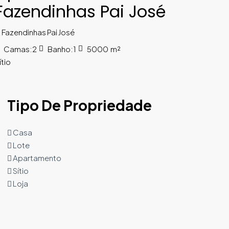
Fazendinhas Pai José
Fazendinhas Pai José
Camas:
2
Banho:
1
5000
m²
ítio
Tipo De Propriedade
Casa
Lote
Apartamento
Sítio
Loja