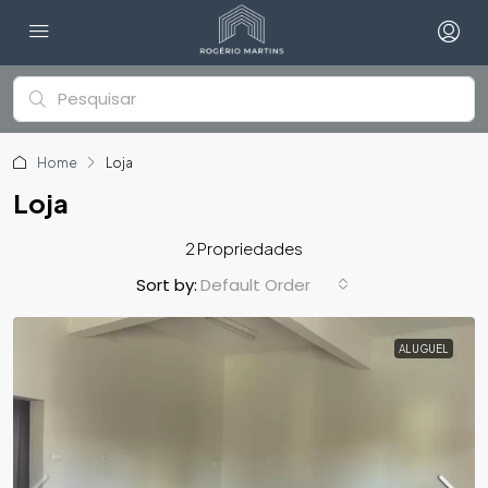
Home
Loja
Loja
2 Propriedades
Default Order
Sort by:
ALUGUEL