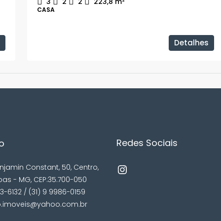
3
2
2
223,8
m²
CASA
Detalhes
Redes Sociais
o
njamin Constant, 50, Centro,
oas - MG, CEP:35.700-050
73-6132 / (31) 9 9986-0159
o.imoveis@yahoo.com.br