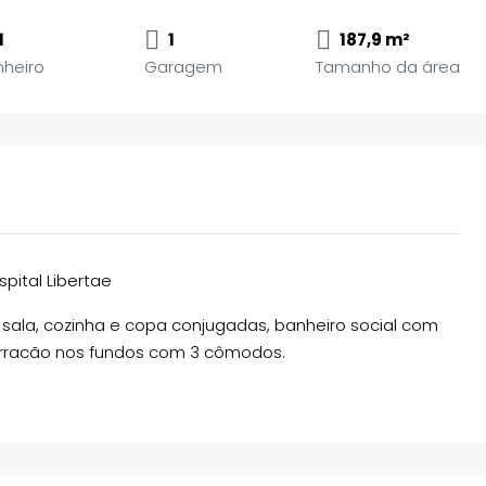
1
1
187,9 m²
nheiro
Garagem
Tamanho da área
pital Libertae
sala, cozinha e copa conjugadas, banheiro social com
barracão nos fundos com 3 cômodos.