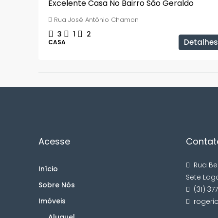
Excelente Casa No Bairro São Geraldo
Rua José Antônio Chamon
3
1
2
Detalhes
CASA
Acesse
Contat
Rua Be
Início
Sete Lag
Sobre Nós
(31) 37
Imóveis
rogeri
Aluguel