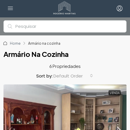
Home
Armário na cozinha
Armário Na Cozinha
6 Propriedades
Default Order
Sort by:
VENDA