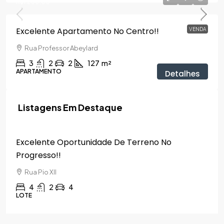
R$1.200,00
Excelente Apartamento No Centro!!
VENDA
Rua Professor Abeylard
3
2
2
127
m²
APARTAMENTO
Detalhes
Listagens Em Destaque
R$1.500.000,00
Excelente Oportunidade De Terreno No
Progresso!!
Rua Pio XII
4
2
4
LOTE