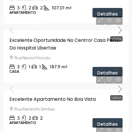
3
2
2
107,01
m²
APARTAMENTO
Detalhes
R$985.000,00
Excelente Oportunidade No Centro! Casa Perto
VENDA
Do Hospital Libertae
Rua Nestor Fósculo
3
1
1
187,9
m²
CASA
Detalhes
R$500.000,00
Excelente Apartamento No Boa Vista
VENDA
Rua Randolfo Simões
3
2
2
APARTAMENTO
Detalhes
R$700.000,00