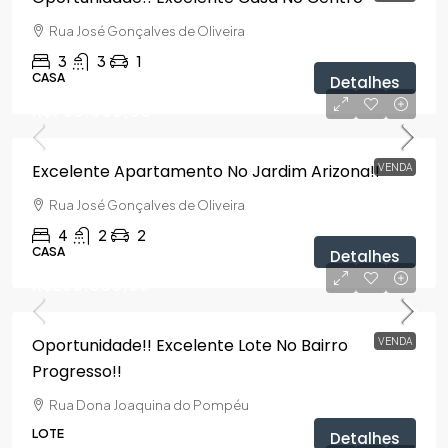
Rua José Gonçalves de Oliveira
3
3
1
CASA
Detalhes
R$700.000,00
Excelente Apartamento No Jardim Arizona!!
VENDA
Rua José Gonçalves de Oliveira
4
2
2
CASA
Detalhes
R$260.000,00
Oportunidade!! Excelente Lote No Bairro
VENDA
Progresso!!
Rua Dona Joaquina do Pompéu
LOTE
Detalhes