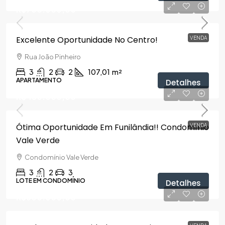
R$700.000,00
Excelente Oportunidade No Centro!
VENDA
Rua João Pinheiro
3
2
2
107,01
m²
APARTAMENTO
Detalhes
R$450.000,00
Ótima Oportunidade Em Funilândia!! Condomínio
VENDA
Vale Verde
Condomínio Vale Verde
3
2
3
LOTE EM CONDOMÍNIO
Detalhes
R$600.000,00