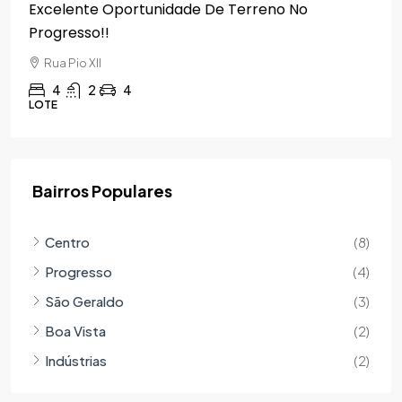
Excelente Oportunidade De Terreno No
Progresso!!
Rua Pio XII
4
2
4
LOTE
Bairros Populares
Centro
(8)
Progresso
(4)
São Geraldo
(3)
Boa Vista
(2)
Indústrias
(2)