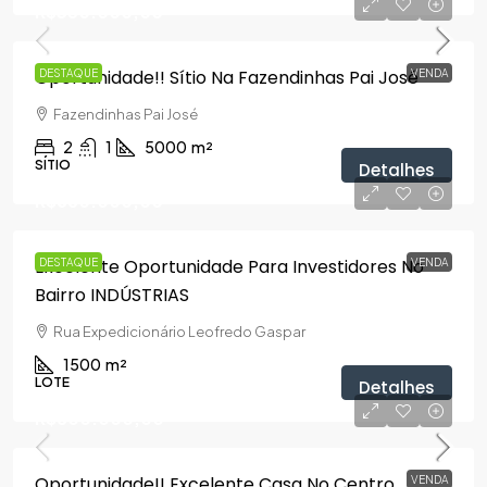
R$350.000,00
Oportunidade!! Sítio Na Fazendinhas Pai José
DESTAQUE
VENDA
Fazendinhas Pai José
2
1
5000
m²
SÍTIO
Detalhes
R$680.000,00
Excelente Oportunidade Para Investidores No
DESTAQUE
VENDA
Bairro INDÚSTRIAS
Rua Expedicionário Leofredo Gaspar
1500
m²
LOTE
Detalhes
R$800.000,00
Oportunidade!! Excelente Casa No Centro
VENDA