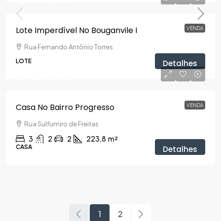
R$125.000,00
Lote Imperdível No Bouganvile I
VENDA
Rua Fernando Antônio Torres
LOTE
Detalhes
R$480.000,00
Casa No Bairro Progresso
VENDA
Rua Sulfumiro de Freitas
3
2
2
223,8
m²
CASA
Detalhes
1
2